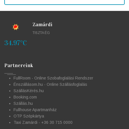
Zamárdi
TISZTA ÉG
34.97°C
Partnereink
FullRoom - Online Szobafoglalási Rendszer
Énszállásom.hu - Online Szállásfoglalás
SzállásKérés.hu
Booking.com
Szállás.hu
Fullhouse Apartmanház
OTP Szépkártya
Taxi Zamárdi - +36 30 715 0000