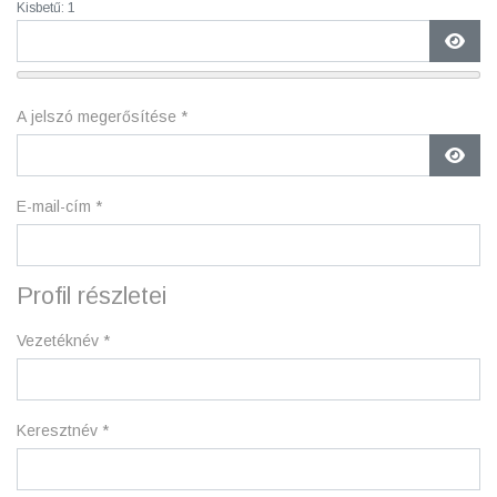
Kisbetű: 1
Jelsz
A jelszó megerősítése
*
Jelsz
E-mail-cím
*
Profil részletei
Vezetéknév
*
Keresztnév
*