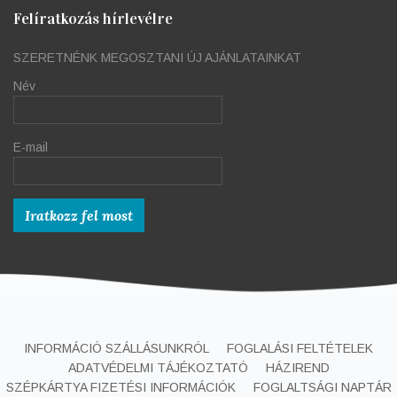
Felíratkozás hírlevélre
SZERETNÉNK MEGOSZTANI ÚJ AJÁNLATAINKAT
Név
E-mail
INFORMÁCIÓ SZÁLLÁSUNKRÓL
FOGLALÁSI FELTÉTELEK
ADATVÉDELMI TÁJÉKOZTATÓ
HÁZIREND
SZÉPKÁRTYA FIZETÉSI INFORMÁCIÓK
FOGLALTSÁGI NAPTÁR