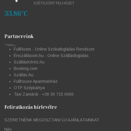
SZÉTSZÓRT FELHŐZET
33.86°C
Partnereink
FullRoom - Online Szobafoglalási Rendszer
Énszállásom.hu - Online Szállásfoglalás
SzállásKérés.hu
Booking.com
Szállás.hu
Fullhouse Apartmanház
OTP Szépkártya
Taxi Zamárdi - +36 30 715 0000
Felíratkozás hírlevélre
SZERETNÉNK MEGOSZTANI ÚJ AJÁNLATAINKAT
Név