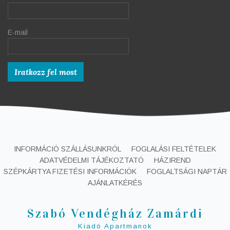
E-mail
INFORMÁCIÓ SZÁLLÁSUNKRÓL
FOGLALÁSI FELTÉTELEK
ADATVÉDELMI TÁJÉKOZTATÓ
HÁZIREND
SZÉPKÁRTYA FIZETÉSI INFORMÁCIÓK
FOGLALTSÁGI NAPTÁR
AJÁNLATKÉRÉS
Szabó Vendégház Zamárdi
Kiadó Apartmanok