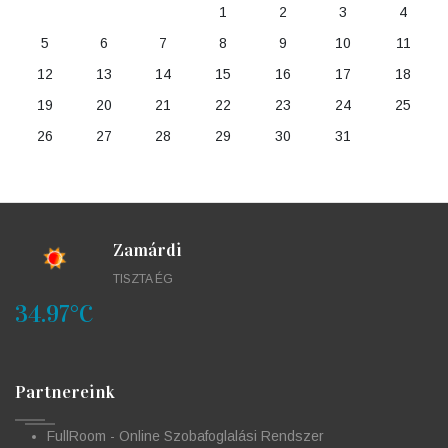
1
2
3
4
5
6
7
8
9
10
11
12
13
14
15
16
17
18
19
20
21
22
23
24
25
26
27
28
29
30
31
Zamárdi
TISZTA ÉG
34.97°C
Partnereink
FullRoom - Online Szobafoglalási Rendszer