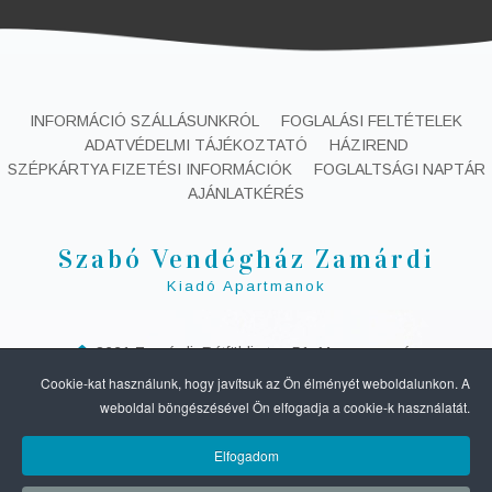
INFORMÁCIÓ SZÁLLÁSUNKRÓL
FOGLALÁSI FELTÉTELEK
ADATVÉDELMI TÁJÉKOZTATÓ
HÁZIREND
SZÉPKÁRTYA FIZETÉSI INFORMÁCIÓK
FOGLALTSÁGI NAPTÁR
AJÁNLATKÉRÉS
Szabó Vendégház Zamárdi
Kiadó Apartmanok
8621 Zamárdi, Rétföldi utca 51. Magyarország
+36 30 857 7232
info@szabovendeghaz-zamardi.hu
Cookie-kat használunk, hogy javítsuk az Ön élményét weboldalunkon. A
NTAK regisztrációs szám:
MA21030853
weboldal böngészésével Ön elfogadja a cookie-k használatát.
SZABÓ VENDÉGHÁZ ZAMÁRDI
2010 -
2026 ALL RIGHTS RESERVED.
Elfogadom
DESIGN BY
FULLROOM - ONLINE SZOBAFOGLALÁSI RENDSZER