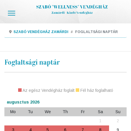
SZABÓ VENDÉGHÁZ ZAMÁRDI
FOGLALTSÁGI NAPTÁR
Foglaltsági naptár
Az egész Vendégház foglalt
Fél ház foglalható
augusztus 2026
Mo
Tu
We
Th
Fr
Sa
Su
1
2
3
4
5
6
7
8
9