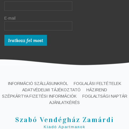
E-mail
INFORMÁCIÓ SZÁLLÁSUNKRÓL
FOGLALÁSI FELTÉTELEK
ADATVÉDELMI TÁJÉKOZTATÓ
HÁZIREND
SZÉPKÁRTYA FIZETÉSI INFORMÁCIÓK
FOGLALTSÁGI NAPTÁR
AJÁNLATKÉRÉS
Szabó Vendégház Zamárdi
Kiadó Apartmanok