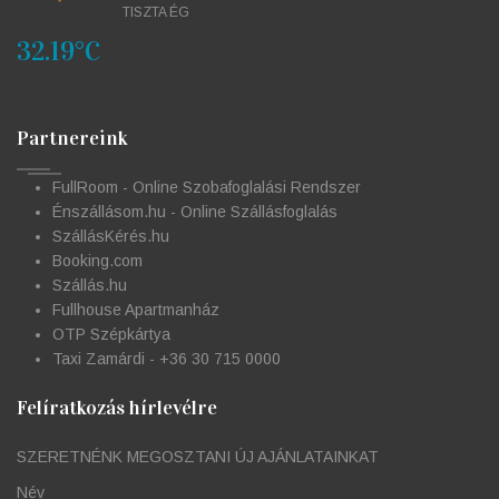
TISZTA ÉG
32.19°C
Partnereink
FullRoom - Online Szobafoglalási Rendszer
Énszállásom.hu - Online Szállásfoglalás
SzállásKérés.hu
Booking.com
Szállás.hu
Fullhouse Apartmanház
OTP Szépkártya
Taxi Zamárdi - +36 30 715 0000
Felíratkozás hírlevélre
SZERETNÉNK MEGOSZTANI ÚJ AJÁNLATAINKAT
Név