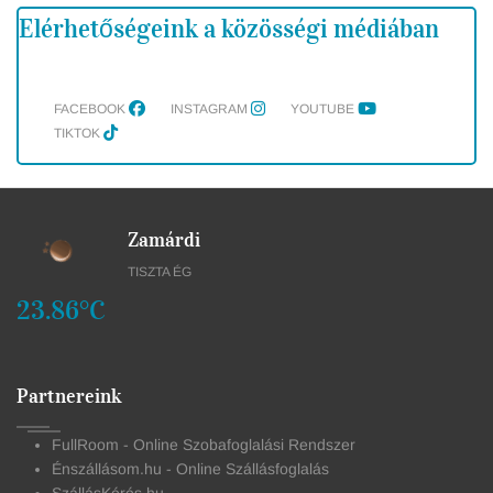
Elérhetőségeink a közösségi médiában
FACEBOOK
INSTAGRAM
YOUTUBE
TIKTOK
Zamárdi
TISZTA ÉG
23.86°C
Partnereink
FullRoom - Online Szobafoglalási Rendszer
Énszállásom.hu - Online Szállásfoglalás