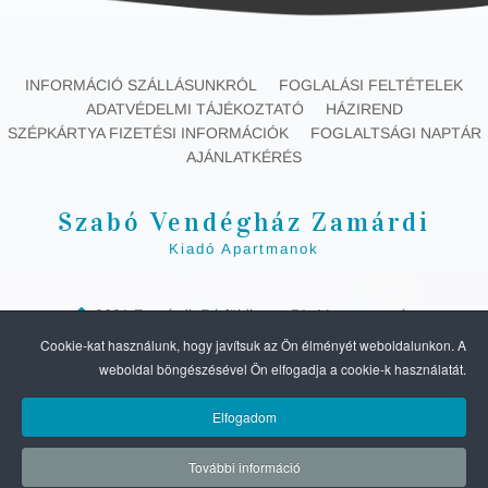
INFORMÁCIÓ SZÁLLÁSUNKRÓL
FOGLALÁSI FELTÉTELEK
ADATVÉDELMI TÁJÉKOZTATÓ
HÁZIREND
SZÉPKÁRTYA FIZETÉSI INFORMÁCIÓK
FOGLALTSÁGI NAPTÁR
AJÁNLATKÉRÉS
Szabó Vendégház Zamárdi
Kiadó Apartmanok
8621 Zamárdi, Rétföldi utca 51. Magyarország
+36 30 857 7232
info@szabovendeghaz-zamardi.hu
Cookie-kat használunk, hogy javítsuk az Ön élményét weboldalunkon. A
NTAK regisztrációs szám:
MA21030853
weboldal böngészésével Ön elfogadja a cookie-k használatát.
SZABÓ VENDÉGHÁZ ZAMÁRDI
2010 -
2026 ALL RIGHTS RESERVED.
Elfogadom
DESIGN BY
FULLROOM - ONLINE SZOBAFOGLALÁSI RENDSZER
További információ