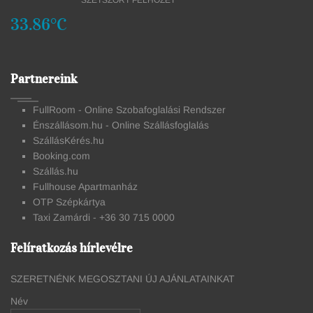
SZÉTSZÓRT FELHŐZET
33.86°C
Partnereink
FullRoom - Online Szobafoglalási Rendszer
Énszállásom.hu - Online Szállásfoglalás
SzállásKérés.hu
Booking.com
Szállás.hu
Fullhouse Apartmanház
OTP Szépkártya
Taxi Zamárdi - +36 30 715 0000
Felíratkozás hírlevélre
SZERETNÉNK MEGOSZTANI ÚJ AJÁNLATAINKAT
Név