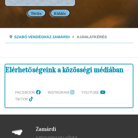
Törlés
Küldés
SZABÓ VENDÉGHÁZ ZAMÁRDI
AJÁNLATKÉRÉS
Elérhetőségeink a közösségi médiában
FACEBOOK
INSTAGRAM
YOUTUBE
TIKTOK
Zamárdi