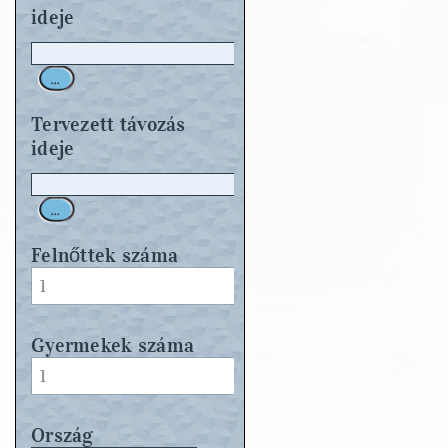
ideje
...
Tervezett távozás
ideje
...
Felnőttek száma
Gyermekek száma
Ország