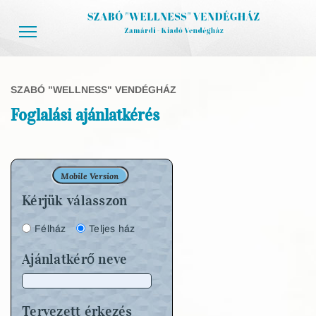
SZABÓ "WELLNESS" VENDÉGHÁZ
Foglalási ajánlatkérés
Mobile Version
Kérjük válasszon
Félház
Teljes ház
Ajánlatkérő neve
Tervezett érkezés